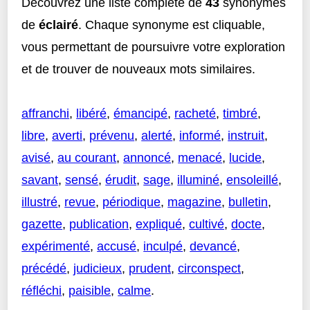
Découvrez une liste complète de
43
synonymes
de
éclairé
. Chaque synonyme est cliquable,
vous permettant de poursuivre votre exploration
et de trouver de nouveaux mots similaires.
affranchi
,
libéré
,
émancipé
,
racheté
,
timbré
,
libre
,
averti
,
prévenu
,
alerté
,
informé
,
instruit
,
avisé
,
au courant
,
annoncé
,
menacé
,
lucide
,
savant
,
sensé
,
érudit
,
sage
,
illuminé
,
ensoleillé
,
illustré
,
revue
,
périodique
,
magazine
,
bulletin
,
gazette
,
publication
,
expliqué
,
cultivé
,
docte
,
expérimenté
,
accusé
,
inculpé
,
devancé
,
précédé
,
judicieux
,
prudent
,
circonspect
,
réfléchi
,
paisible
,
calme
.